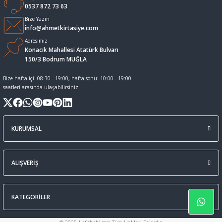
0537 872 73 63
Sıvı Tebeşir Tahta kalemleri
Sıvı ve Sprey Yapıştırıcıları
Bize Yazın
info@ahmetkirtasiye.com
Adresimiz
Tahta Kalem Mürekkepleri
Sümen Takımları ve Deri Ürünler
Konacık Mahallesi Atatürk Bulvarı
150/3 Bodrum MUĞLA
Tahta Kalemleri Ve Silgi
Zımba Teli ve Sökücüleri
Bize hafta içi: 08:30 - 19:00, hafta sonu: 10:00 - 19:00
saatleri arasında ulaşabilirsiniz.
Tebeşirler
Zımbalar
Tükenmez Kalemler
KURUMSAL
ALIŞVERİŞ
KATEGORİLER