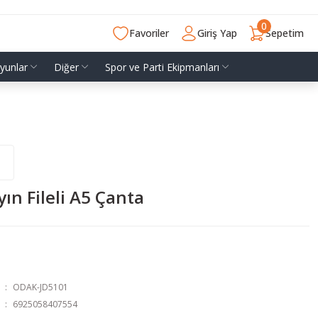
0
Favoriler
Giriş Yap
Sepetim
yunlar
Diğer
Spor ve Parti Ekipmanları
ın Fileli A5 Çanta
ODAK-JD5101
6925058407554