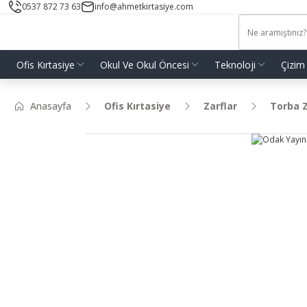
0537 872 73 63
info@ahmetkirtasiye.com
Ofis Kırtasiye
Okul Ve Okul Öncesi
Teknoloji
Çizim
Anasayfa
Ofis Kırtasiye
Zarflar
Torba Z