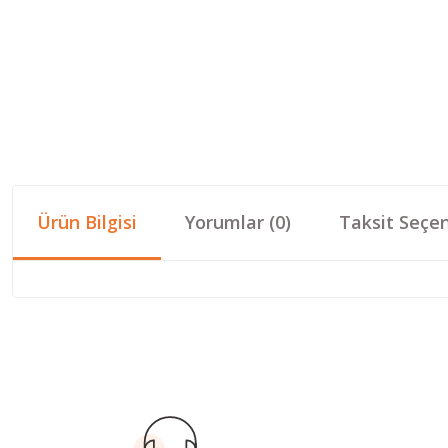
Ürün Bilgisi
Yorumlar (0)
Taksit Seçen
Bu ürünün fiyat bilgisi, resim, ürün açıklamalarında ve diğer konular
Görüş ve önerileriniz için teşekkür ederiz.
Ürün resmi kalitesiz, bozuk veya görüntülenemiyor.
Ürün açıklamasında eksik bilgiler bulunuyor.