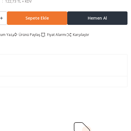
122,73 TL + KDV
Sepete Ekle
Hemen Al
rum Yaz
Ürünü Paylaş
Fiyat Alarmı
Karşılaştır
lirsiniz.