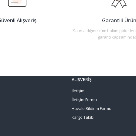
üvenli Alışveriş
Garantili Ürü
Satın aldığınız tüm bakım paketleri
garanti kapsamındad
Gönder
ALIŞVERİŞ
İletişim
İletişim Formu
Havale Bildirim Formu
Kargo Takibi