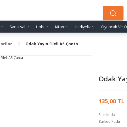
Sanatsal
Hobi
Kitap
Hediyelik
Oyuncak Ve O
arflar
Odak Yayın Fileli A5 Çanta
Odak Yay
135,00 TL
Stok Kodu
Barkod Kodu