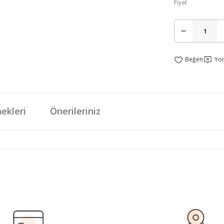
Fiyat
Yo
ekleri
Önerileriniz
da yetersiz gördüğünüz noktaları öneri formunu kullanarak tarafımıza iletebi
Bu ürüne ilk yorumu siz yapın!
Yorum Yaz