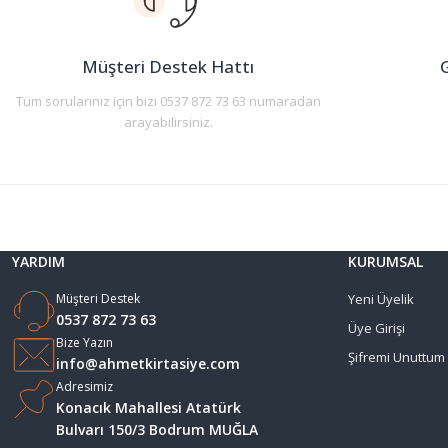
Ürün bilgilerinde hatalar bulunuyor.
Ürün fiyatı diğer sitelerden daha pahalı.
Müşteri Destek Hattı
G
Bu ürüne benzer farklı alternatifler olmalı.
Tüm sorularınız için bizi 0537 872 73 63 numaradan
arayabilirsiniz.
YARDIM
KURUMSAL
Müşteri Destek
Yeni Üyelik
0537 872 73 63
Üye Girişi
Bize Yazın
Şifremi Unuttum
info@ahmetkirtasiye.com
Adresimiz
Konacık Mahallesi Atatürk
Bulvarı 150/3 Bodrum MUĞLA