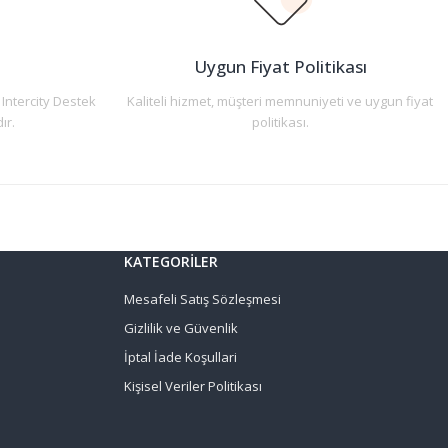
n
Uygun Fiyat Politikası
 Intercity Destek
Kaliteli hizmet, müşteri memnuniyeti ve uygun fiyat
ır.
politikası.
KATEGORİLER
Mesafeli Satış Sözleşmesi
Gizlilik ve Güvenlik
İptal İade Koşullari
Kişisel Veriler Politikası