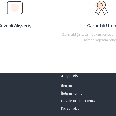
Yorum Yaz
üvenli Alışveriş
Garantili Ürü
Satın aldığınız tüm bakım paketleri
garanti kapsamındad
Gönder
ALIŞVERİŞ
İletişim
İletişim Formu
Havale Bildirim Formu
Kargo Takibi