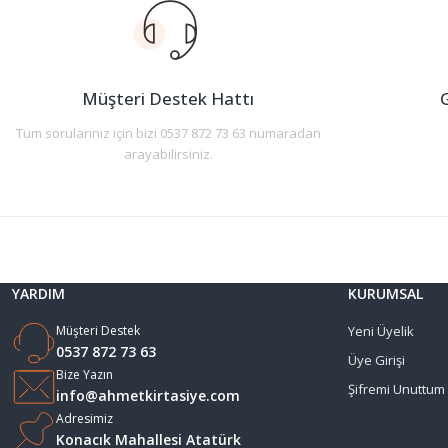
Ürün açıklamasında eksik bilgiler bulunuyor.
Ürün bilgilerinde hatalar bulunuyor.
Ürün fiyatı diğer sitelerden daha pahalı.
Müşteri Destek Hattı
G
Bu ürüne benzer farklı alternatifler olmalı.
Tüm sorularınız için bizi 0537 872 73 63 numaradan
arayabilirsiniz.
YARDIM
KURUMSAL
Müşteri Destek
Yeni Üyelik
0537 872 73 63
Üye Girişi
Bize Yazın
Şifremi Unuttum
info@ahmetkirtasiye.com
Adresimiz
Konacık Mahallesi Atatürk