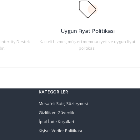
n
Uygun Fiyat Politikası
 Intercity Destek
Kaliteli hizmet, müşteri memnuniyeti ve uygun fiyat
ır.
politikası.
KATEGORİLER
Mesafeli Satış Sözleşmesi
Gizlilik ve Güvenlik
İptal İade Koşullari
Kişisel Veriler Politikası