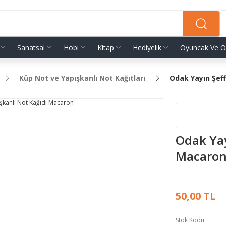
Sanatsal
Hobi
Kitap
Hediyelik
Oyuncak Ve O
Küp Not ve Yapışkanlı Not Kağıtları
Odak Yayın Şeff
Odak Yay
Macaro
50,00 TL
Stok Kodu