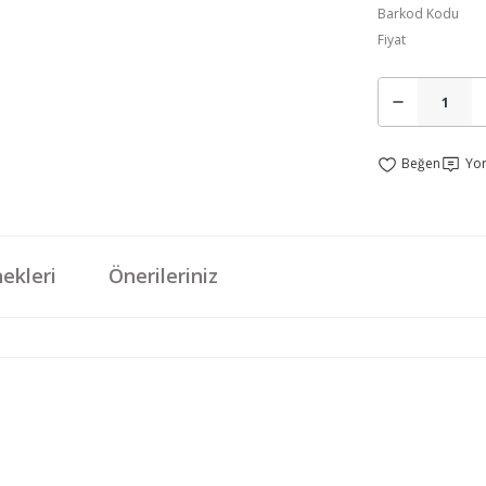
Barkod Kodu
Fiyat
Yo
ekleri
Önerileriniz
da yetersiz gördüğünüz noktaları öneri formunu kullanarak tarafımıza iletebi
Bu ürüne ilk yorumu siz yapın!