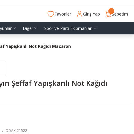
Favoriler
Giriş Yap
Sepetim
yunlar
Diğer
Spor ve Parti Ekipmanları
af Yapışkanlı Not Kağıdı Macaron
ın Şeffaf Yapışkanlı Not Kağıdı
n
ODAK-21522