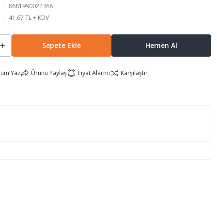
8681990022368
41,67 TL + KDV
Sepete Ekle
Hemen Al
rum Yaz
Ürünü Paylaş
Fiyat Alarmı
Karşılaştır
lirsiniz.