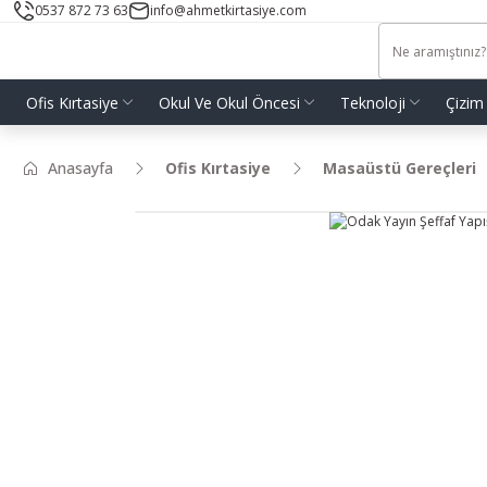
0537 872 73 63
info@ahmetkirtasiye.com
Ofis Kırtasiye
Okul Ve Okul Öncesi
Teknoloji
Çizim
Anasayfa
Ofis Kırtasiye
Masaüstü Gereçleri