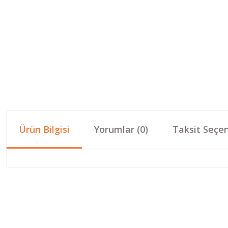
Ürün Bilgisi
Yorumlar (0)
Taksit Seçen
Bu ürünün fiyat bilgisi, resim, ürün açıklamalarında ve diğer konular
Görüş ve önerileriniz için teşekkür ederiz.
Ürün resmi kalitesiz, bozuk veya görüntülenemiyor.