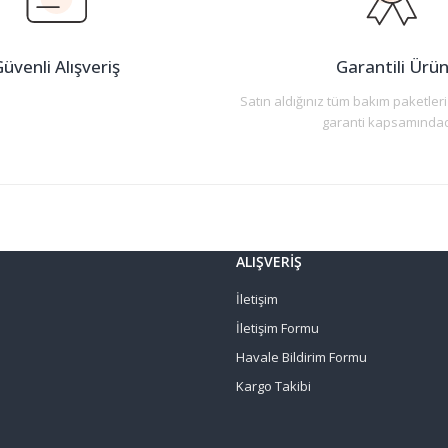
üvenli Alışveriş
Garantili Ürü
Satın aldığınız tüm bakım paketleri
garanti kapsamındad
Gönder
ALIŞVERİŞ
İletişim
İletişim Formu
Havale Bildirim Formu
Kargo Takibi