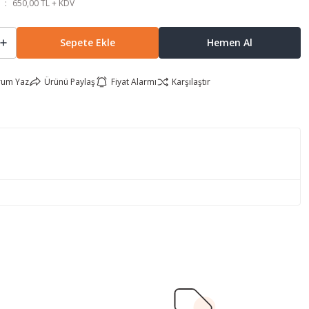
650,00 TL + KDV
Sepete Ekle
Hemen Al
rum Yaz
Ürünü Paylaş
Fiyat Alarmı
Karşılaştır
lirsiniz.