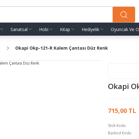
Sanatsal
Hobi
Kitap
Hediyelik
Oyuncak Ve O
ı
Okapi Okp-121-R Kalem Çantası Düz Renk
Okapi O
715,00 TL
Stok Kodu
Barkod Kodu