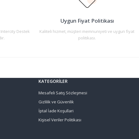
n
Uygun Fiyat Politikası
 Intercity Destek
Kaliteli hizmet, müşteri memnuniyeti ve uygun fiyat
ır.
politikası.
KATEGORİLER
Mesafeli Satış Sözleşmesi
Gizlilik ve Güvenlik
İptal İade Koşullari
Kişisel Veriler Politikası