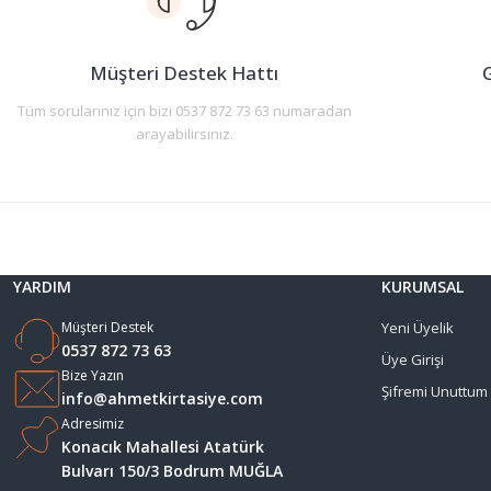
Ürün bilgilerinde hatalar bulunuyor.
Ürün fiyatı diğer sitelerden daha pahalı.
Müşteri Destek Hattı
G
Bu ürüne benzer farklı alternatifler olmalı.
Tüm sorularınız için bizi 0537 872 73 63 numaradan
arayabilirsiniz.
YARDIM
KURUMSAL
Müşteri Destek
Yeni Üyelik
0537 872 73 63
Üye Girişi
Bize Yazın
Şifremi Unuttum
info@ahmetkirtasiye.com
Adresimiz
Konacık Mahallesi Atatürk
Bulvarı 150/3 Bodrum MUĞLA