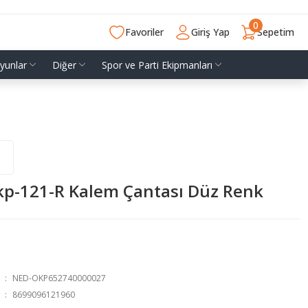
0
Favoriler
Giriş Yap
Sepetim
yunlar
Diğer
Spor ve Parti Ekipmanları
kp-121-R Kalem Çantası Düz Renk
NED-OKP652740000027
8699096121960