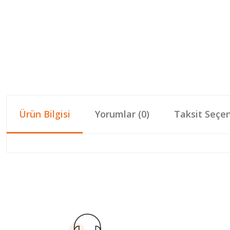
Ürün Bilgisi
Yorumlar (0)
Taksit Seçen
Bu ürünün fiyat bilgisi, resim, ürün açıklamalarında ve diğer konular
Görüş ve önerileriniz için teşekkür ederiz.
Ürün resmi kalitesiz, bozuk veya görüntülenemiyor.
Ürün açıklamasında eksik bilgiler bulunuyor.