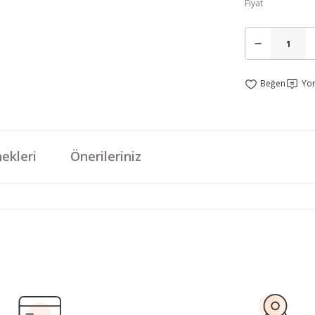
Fiyat
Yo
ekleri
Önerileriniz
da yetersiz gördüğünüz noktaları öneri formunu kullanarak tarafımıza iletebi
Bu ürüne ilk yorumu siz yapın!
Yorum Yaz