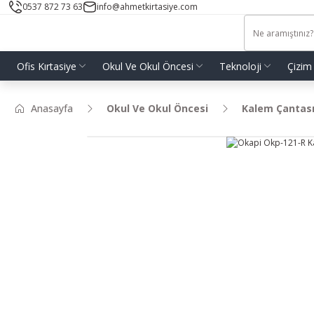
0537 872 73 63
info@ahmetkirtasiye.com
Ofis Kırtasiye
Okul Ve Okul Öncesi
Teknoloji
Çizim
Anasayfa
Okul Ve Okul Öncesi
Kalem Çantas