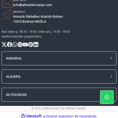
Bize Yazın
info@ahmetkirtasiye.com
Sıvı Tebeşir Tahta kalemleri
Sıvı ve Sprey Yapıştırıcıları
Adresimiz
Konacık Mahallesi Atatürk Bulvarı
150/3 Bodrum MUĞLA
Tahta Kalem Mürekkepleri
Sümen Takımları ve Deri Ürünler
Bize hafta içi: 08:30 - 19:00, hafta sonu: 10:00 - 19:00
saatleri arasında ulaşabilirsiniz.
Tahta Kalemleri Ve Silgi
Zımba Teli ve Sökücüleri
Tebeşirler
Zımbalar
KURUMSAL
Tükenmez Kalemler
ALIŞVERİŞ
KATEGORİLER
© 2025 | ofishobi.com Tüm Hakları Saklıdır.
ideasoft
ile
e-