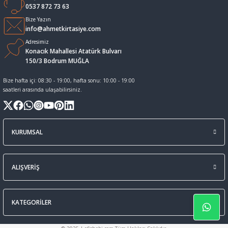
0537 872 73 63
Sıvı Tebeşir Tahta kalemleri
Sıvı ve Sprey Yapıştırıcıları
Bize Yazın
info@ahmetkirtasiye.com
Adresimiz
Tahta Kalem Mürekkepleri
Sümen Takımları ve Deri Ürünler
Konacık Mahallesi Atatürk Bulvarı
150/3 Bodrum MUĞLA
Tahta Kalemleri Ve Silgi
Zımba Teli ve Sökücüleri
Bize hafta içi: 08:30 - 19:00, hafta sonu: 10:00 - 19:00
saatleri arasında ulaşabilirsiniz.
Tebeşirler
Zımbalar
Tükenmez Kalemler
KURUMSAL
ALIŞVERİŞ
KATEGORİLER