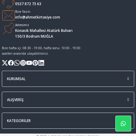
0537 872 73 63
Sıvı Tebeşir Tahta kalemleri
Sıvı ve Sprey Yapıştırıcıları
Bize Yazın
info@ahmetkirtasiye.com
Adresimiz
Tahta Kalem Mürekkepleri
Sümen Takımları ve Deri Ürünler
Konacık Mahallesi Atatürk Bulvarı
150/3 Bodrum MUĞLA
Tahta Kalemleri Ve Silgi
Zımba Teli ve Sökücüleri
Bize hafta içi: 08:30 - 19:00, hafta sonu: 10:00 - 19:00
saatleri arasında ulaşabilirsiniz.
Tebeşirler
Zımbalar
Tükenmez Kalemler
KURUMSAL
ALIŞVERİŞ
KATEGORİLER