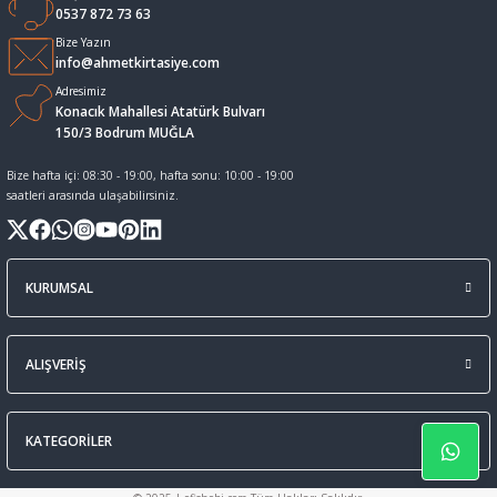
0537 872 73 63
Sıvı Tebeşir Tahta kalemleri
Sıvı ve Sprey Yapıştırıcıları
Bize Yazın
info@ahmetkirtasiye.com
Adresimiz
Tahta Kalem Mürekkepleri
Sümen Takımları ve Deri Ürünler
Konacık Mahallesi Atatürk Bulvarı
150/3 Bodrum MUĞLA
Tahta Kalemleri Ve Silgi
Zımba Teli ve Sökücüleri
Bize hafta içi: 08:30 - 19:00, hafta sonu: 10:00 - 19:00
saatleri arasında ulaşabilirsiniz.
Tebeşirler
Zımbalar
Tükenmez Kalemler
KURUMSAL
ALIŞVERİŞ
KATEGORİLER