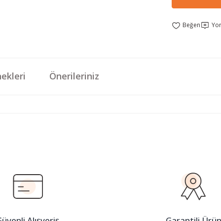
Yo
ekleri
Önerileriniz
da yetersiz gördüğünüz noktaları öneri formunu kullanarak tarafımıza iletebi
Bu ürüne ilk yorumu siz yapın!
Yorum Yaz
üvenli Alışveriş
Garantili Ürü