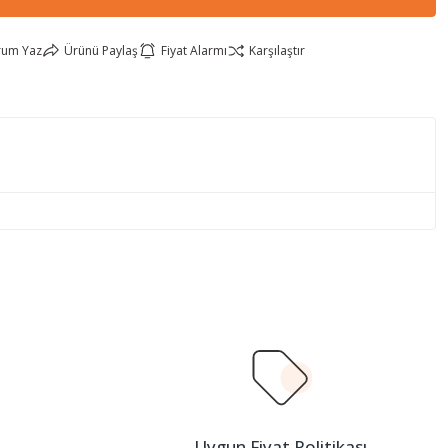
rum Yaz
Ürünü Paylaş
Fiyat Alarmı
Karşılaştır
lirsiniz.
n
Uygun Fiyat Politikası