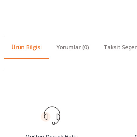
Ürün Bilgisi
Yorumlar (0)
Taksit Seçen
Bu ürünün fiyat bilgisi, resim, ürün açıklamalarında ve diğer konular
Görüş ve önerileriniz için teşekkür ederiz.
Ürün resmi kalitesiz, bozuk veya görüntülenemiyor.
Ürün açıklamasında eksik bilgiler bulunuyor.
Ürün bilgilerinde hatalar bulunuyor.
Ürün fiyatı diğer sitelerden daha pahalı.
Müşteri Destek Hattı
G