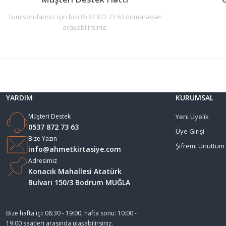
Bu ürüne benzer farklı alternatifler olmalı.
Tüm sorularınız için bizi 0537 872 73 63 numaradan
arayabilirsiniz.
YARDIM
KURUMSAL
Müşteri Destek
Yeni Üyelik
0537 872 73 63
Üye Girişi
Bize Yazın
Şifremi Unuttum
info@ahmetkirtasiye.com
Adresimiz
Konacık Mahallesi Atatürk
Bulvarı 150/3 Bodrum MUĞLA
Bize hafta içi: 08:30 - 19:00, hafta sonu: 10:00 -
19:00 saatleri arasında ulaşabilirsiniz.