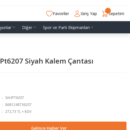
Favoriler
Giriş Yap
Sepetim
yunlar
Diğer
Spor ve Parti Ekipmanları
Pt­6207 Siyah Kalem Çantası
SAH­PT6207
8681248736207
272,73 TL + KDV
Gelince Haber Ver