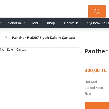
Sanatsal
Hobi
Kitap
Hediyelik
Oyuncak Ve O
ı
Panther Pt­6207 Siyah Kalem Çantası
Panther 
300,00 TL
Stok Kodu
Barkod Kodu
Fiyat