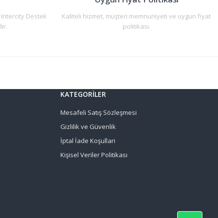
 Intercity Destek
Kaliteli hizmet, müşteri memnuniyeti ve uygun fiyat
ır.
politikası.
KATEGORİLER
Mesafeli Satış Sözleşmesi
Gizlilik ve Güvenlik
İptal İade Koşullari
Kişisel Veriler Politikası