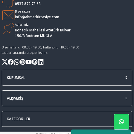
0537 872 73 63
Sıvı Tebeşir Tahta kalemleri
Sıvı ve Sprey Yapıştırıcıları
Bize Yazın
info@ahmetkirtasiye.com
Adresimiz
Tahta Kalem Mürekkepleri
Sümen Takımları ve Deri Ürünler
Konacık Mahallesi Atatürk Bulvarı
150/3 Bodrum MUĞLA
Tahta Kalemleri Ve Silgi
Zımba Teli ve Sökücüleri
Bize hafta içi: 08:30 - 19:00, hafta sonu: 10:00 - 19:00
saatleri arasında ulaşabilirsiniz.
Tebeşirler
Zımbalar
Tükenmez Kalemler
KURUMSAL
ALIŞVERİŞ
KATEGORİLER