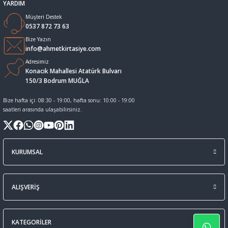
YARDIM
Müşteri Destek
Sıvı Tebeşir Tahta kalemleri
Sıvı ve Sprey Yapıştırıcıları
0537 872 73 63
Bize Yazın
Tahta Kalem Mürekkepleri
Sümen Takımları ve Deri Ürünler
info@ahmetkirtasiye.com
Adresimiz
Konacık Mahallesi Atatürk Bulvarı
Tahta Kalemleri Ve Silgi
Zımba Teli ve Sökücüleri
150/3 Bodrum MUĞLA
Tebeşirler
Zımbalar
Bize hafta içi: 08:30 - 19:00, hafta sonu: 10:00 - 19:00
saatleri arasında ulaşabilirsiniz.
Tükenmez Kalemler
KURUMSAL
ALIŞVERİŞ
KATEGORİLER