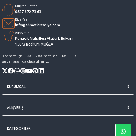
Müşteri Destek
Sıvı Tebeşir Tahta kalemleri
Sıvı ve Sprey Yapıştırıcıları
0537 872 73 63
Bize Yazın
info@ahmetkirtasiye.com
Tahta Kalem Mürekkepleri
Sümen Takımları ve Deri Ürünler
Adresimiz
Konacık Mahallesi Atatürk Bulvarı
Tahta Kalemleri Ve Silgi
Zımba Teli ve Sökücüleri
150/3 Bodrum MUĞLA
Bize hafta içi: 08:30 - 19:00, hafta sonu: 10:00 - 19:00
Tebeşirler
Zımbalar
saatleri arasında ulaşabilirsiniz.
Tükenmez Kalemler
KURUMSAL
ALIŞVERİŞ
KATEGORİLER