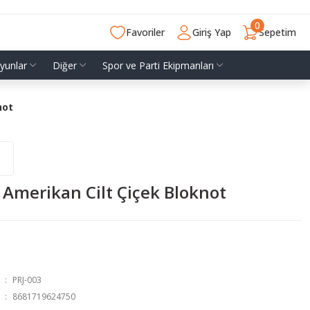
0
Favoriler
Giriş Yap
Sepetim
yunlar
Diğer
Spor ve Parti Ekipmanları
not
 Amerikan Cilt Çiçek Bloknot
PRJ-003
8681719624750