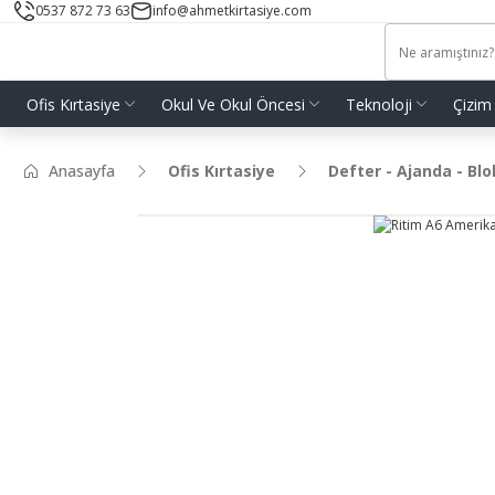
0537 872 73 63
info@ahmetkirtasiye.com
Ofis Kırtasiye
Okul Ve Okul Öncesi
Teknoloji
Çizim
Anasayfa
Ofis Kırtasiye
Defter - Ajanda - Bl