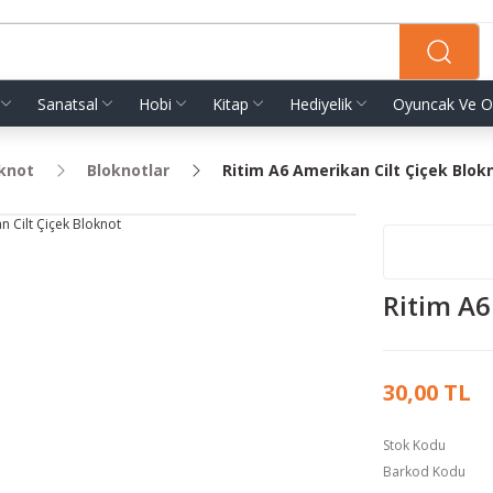
Sanatsal
Hobi
Kitap
Hediyelik
Oyuncak Ve O
oknot
Bloknotlar
Ritim A6 Amerikan Cilt Çiçek Blok
Ritim A6
30,00 TL
Stok Kodu
Barkod Kodu