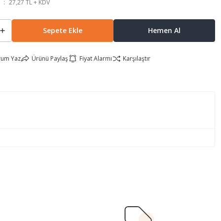
27,27 TL + KDV
Sepete Ekle
Hemen Al
rum Yaz
Ürünü Paylaş
Fiyat Alarmı
Karşılaştır
lirsiniz.