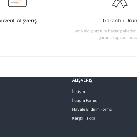
üvenli Alışveriş
Garantili Ürü
Satın aldığınız tüm bakım paketleri
garanti kapsamındad
Gönder
ALIŞVERİŞ
İletişim
İletişim Formu
Havale Bildirim Formu
Kargo Takibi