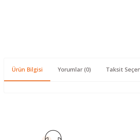
Ürün Bilgisi
Yorumlar (0)
Taksit Seçen
Bu ürünün fiyat bilgisi, resim, ürün açıklamalarında ve diğer konular
Görüş ve önerileriniz için teşekkür ederiz.
Ürün resmi kalitesiz, bozuk veya görüntülenemiyor.
Ürün açıklamasında eksik bilgiler bulunuyor.