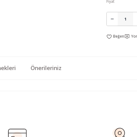
Fiyat
Yo
ekleri
Önerileriniz
da yetersiz gördüğünüz noktaları öneri formunu kullanarak tarafımıza iletebi
Bu ürüne ilk yorumu siz yapın!
Yorum Yaz