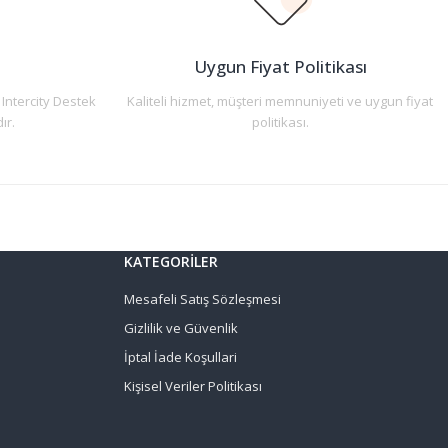
n
Uygun Fiyat Politikası
 Intercity Destek
Kaliteli hizmet, müşteri memnuniyeti ve uygun fiyat
ır.
politikası.
KATEGORİLER
Mesafeli Satış Sözleşmesi
Gizlilik ve Güvenlik
İptal İade Koşullari
Kişisel Veriler Politikası