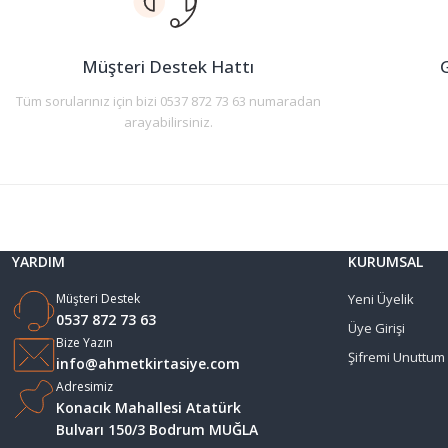
Ürün bilgilerinde hatalar bulunuyor.
Ürün fiyatı diğer sitelerden daha pahalı.
Müşteri Destek Hattı
G
Bu ürüne benzer farklı alternatifler olmalı.
Tüm sorularınız için bizi 0537 872 73 63 numaradan
arayabilirsiniz.
YARDIM
KURUMSAL
Müşteri Destek
Yeni Üyelik
0537 872 73 63
Üye Girişi
Bize Yazın
Şifremi Unuttum
info@ahmetkirtasiye.com
Adresimiz
Konacık Mahallesi Atatürk
Bulvarı 150/3 Bodrum MUĞLA