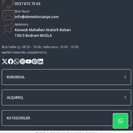
0537 872 73 63
Sıvı Tebeşir Tahta kalemleri
Sıvı ve Sprey Yapıştırıcıları
Bize Yazın
info@ahmetkirtasiye.com
Adresimiz
Tahta Kalem Mürekkepleri
Sümen Takımları ve Deri Ürünler
Konacık Mahallesi Atatürk Bulvarı
150/3 Bodrum MUĞLA
Tahta Kalemleri Ve Silgi
Zımba Teli ve Sökücüleri
Bize hafta içi: 08:30 - 19:00, hafta sonu: 10:00 - 19:00
saatleri arasında ulaşabilirsiniz.
Tebeşirler
Zımbalar
Tükenmez Kalemler
KURUMSAL
ALIŞVERİŞ
KATEGORİLER