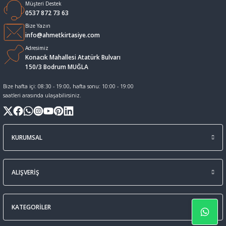
Müşteri Destek
0537 872 73 63
Sıvı Tebeşir Tahta kalemleri
Sıvı ve Sprey Yapıştırıcıları
Bize Yazın
info@ahmetkirtasiye.com
Tahta Kalem Mürekkepleri
Sümen Takımları ve Deri Ürünler
Adresimiz
Konacık Mahallesi Atatürk Bulvarı
150/3 Bodrum MUĞLA
Tahta Kalemleri Ve Silgi
Zımba Teli ve Sökücüleri
Bize hafta içi: 08:30 - 19:00, hafta sonu: 10:00 - 19:00
saatleri arasında ulaşabilirsiniz.
Tebeşirler
Zımbalar
Tükenmez Kalemler
KURUMSAL
ALIŞVERİŞ
KATEGORİLER