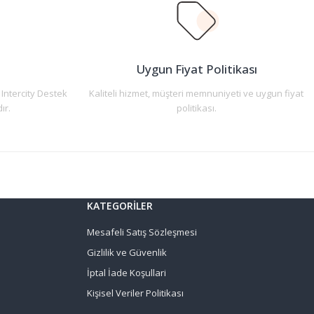
n
Uygun Fiyat Politikası
 Intercity Destek
Kaliteli hizmet, müşteri memnuniyeti ve uygun fiyat
ır.
politikası.
KATEGORİLER
Mesafeli Satış Sözleşmesi
Gizlilik ve Güvenlik
İptal İade Koşullari
Kişisel Veriler Politikası