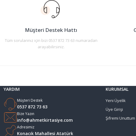
Ürün açıklamasında eksik bilgiler bulunuyor.
Ürün bilgilerinde hatalar bulunuyor.
Ürün fiyatı diğer sitelerden daha pahalı.
Müşteri Destek Hattı
G
Bu ürüne benzer farklı alternatifler olmalı.
Tüm sorularınız için bizi 0537 872 73 63 numaradan
arayabilirsiniz.
YARDIM
KURUMSAL
Müşteri Destek
Yeni Üyelik
0537 872 73 63
Üye Girişi
Bize Yazın
Şifremi Unuttum
info@ahmetkirtasiye.com
Adresimiz
Konacık Mahallesi Atatürk