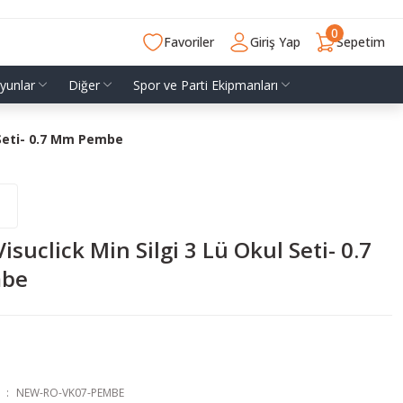
0
Favoriler
Giriş Yap
Sepetim
yunlar
Diğer
Spor ve Parti Ekipmanları
l Seti- 0.7 Mm Pembe
isuclick Min Silgi 3 Lü Okul Seti- 0.7
be
NEW-RO-VK07-PEMBE