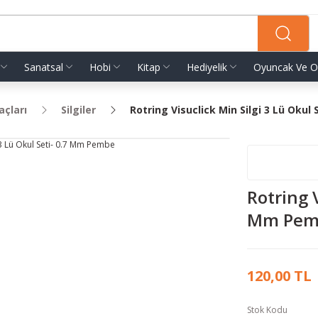
Sanatsal
Hobi
Kitap
Hediyelik
Oyuncak Ve O
açları
Silgiler
Rotring Visuclick Min Silgi 3 Lü Oku
Rotring V
Mm Pem
120,00 TL
Stok Kodu