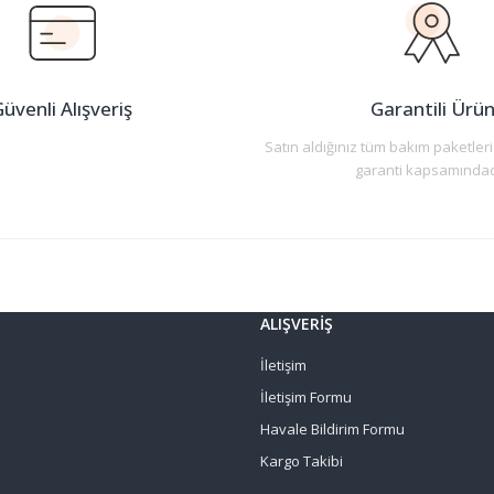
Yorum Yaz
üvenli Alışveriş
Garantili Ürü
Satın aldığınız tüm bakım paketleri
garanti kapsamındad
Gönder
ALIŞVERİŞ
İletişim
İletişim Formu
Havale Bildirim Formu
Kargo Takibi