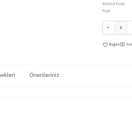
Barkod Kodu
Fiyat
Yo
ekleri
Önerileriniz
da yetersiz gördüğünüz noktaları öneri formunu kullanarak tarafımıza iletebi
Bu ürüne ilk yorumu siz yapın!