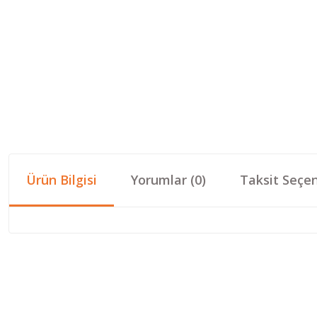
Ürün Bilgisi
Yorumlar (0)
Taksit Seçen
Bu ürünün fiyat bilgisi, resim, ürün açıklamalarında ve diğer konular
Görüş ve önerileriniz için teşekkür ederiz.
Ürün resmi kalitesiz, bozuk veya görüntülenemiyor.