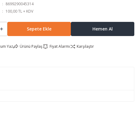
8699290045314
100,00 TL + KDV
Sepete Ekle
Hemen Al
rum Yaz
Ürünü Paylaş
Fiyat Alarmı
Karşılaştır
lirsiniz.