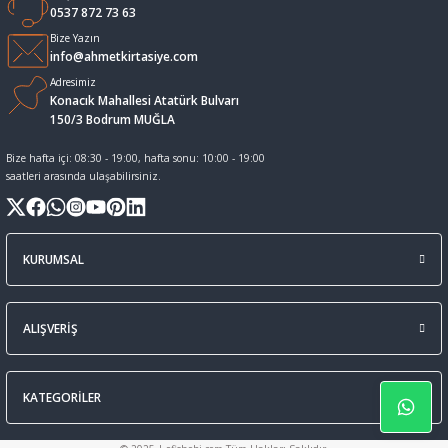
0537 872 73 63
Sıvı Tebeşir Tahta kalemleri
Sıvı ve Sprey Yapıştırıcıları
Bize Yazın
info@ahmetkirtasiye.com
Adresimiz
Tahta Kalem Mürekkepleri
Sümen Takımları ve Deri Ürünler
Konacık Mahallesi Atatürk Bulvarı
150/3 Bodrum MUĞLA
Tahta Kalemleri Ve Silgi
Zımba Teli ve Sökücüleri
Bize hafta içi: 08:30 - 19:00, hafta sonu: 10:00 - 19:00
saatleri arasında ulaşabilirsiniz.
Tebeşirler
Zımbalar
Tükenmez Kalemler
KURUMSAL
ALIŞVERİŞ
KATEGORİLER