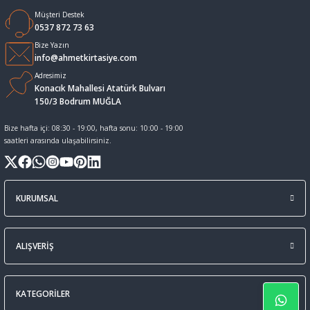
Müşteri Destek
Sıvı Tebeşir Tahta kalemleri
Sıvı ve Sprey Yapıştırıcıları
0537 872 73 63
Bize Yazın
info@ahmetkirtasiye.com
Tahta Kalem Mürekkepleri
Sümen Takımları ve Deri Ürünler
Adresimiz
Konacık Mahallesi Atatürk Bulvarı
Tahta Kalemleri Ve Silgi
Zımba Teli ve Sökücüleri
150/3 Bodrum MUĞLA
Bize hafta içi: 08:30 - 19:00, hafta sonu: 10:00 - 19:00
Tebeşirler
Zımbalar
saatleri arasında ulaşabilirsiniz.
Tükenmez Kalemler
KURUMSAL
ALIŞVERİŞ
KATEGORİLER