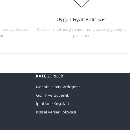
n
Uygun Fiyat Politikası
 Intercity Destek
Kaliteli hizmet, müşteri memnuniyeti ve uygun fiyat
ır.
politikası.
KATEGORİLER
Mesafeli Satış Sözleşmesi
Gizlilik ve Güvenlik
İptal İade Koşullari
Kişisel Veriler Politikası