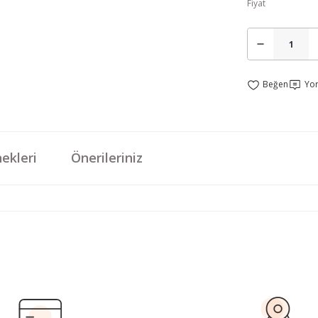
Fiyat
Yo
ekleri
Önerileriniz
da yetersiz gördüğünüz noktaları öneri formunu kullanarak tarafımıza iletebi
Bu ürüne ilk yorumu siz yapın!
Yorum Yaz