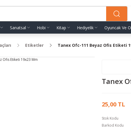
Sanatsal
Hobi
Kitap
Hediyelik
Oyuncak Ve O
açları
Etiketler
Tanex Ofc-111 Beyaz Ofis Etiketi
Tanex Of
25,00 TL
Stok Kodu
Barkod Kodu