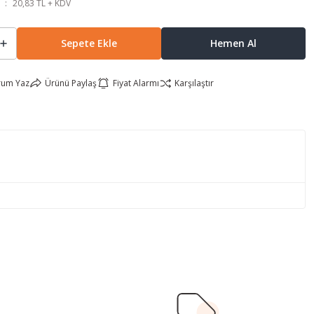
20,83 TL + KDV
Sepete Ekle
Hemen Al
rum Yaz
Ürünü Paylaş
Fiyat Alarmı
Karşılaştır
lirsiniz.