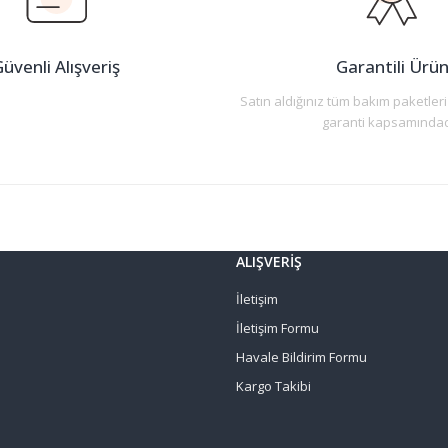
üvenli Alışveriş
Garantili Ürü
Satın aldığınız tüm bakım paketleri
garanti kapsamındad
Gönder
ALIŞVERİŞ
İletişim
İletişim Formu
Havale Bildirim Formu
Kargo Takibi