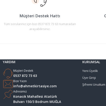
Ürün bilgilerinde hatalar bulunuyor.
Ürün fiyatı diğer sitelerden daha pahalı.
Müşteri Destek Hattı
G
Bu ürüne benzer farklı alternatifler olmalı.
Tüm sorularınız için bizi 0537 872 73 63 numaradan
arayabilirsiniz.
YARDIM
KURUMSAL
Müşteri Destek
Yeni Üyelik
0537 872 73 63
Üye Girişi
Bize Yazın
Şifremi Unuttum
info@ahmetkirtasiye.com
Adresimiz
Konacık Mahallesi Atatürk
Bulvarı 150/3 Bodrum MUĞLA