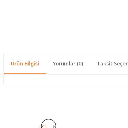
Ürün Bilgisi
Yorumlar (0)
Taksit Seçen
Bu ürünün fiyat bilgisi, resim, ürün açıklamalarında ve diğer konular
Görüş ve önerileriniz için teşekkür ederiz.
Ürün resmi kalitesiz, bozuk veya görüntülenemiyor.
Ürün açıklamasında eksik bilgiler bulunuyor.