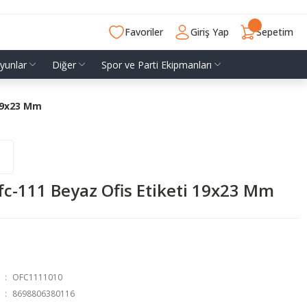
Favoriler
Giriş Yap
Sepetim
yunlar
Diğer
Spor ve Parti Ekipmanları
 19x23 Mm
c-111 Beyaz Ofis Etiketi 19x23 Mm
OFC1111010
8698806380116