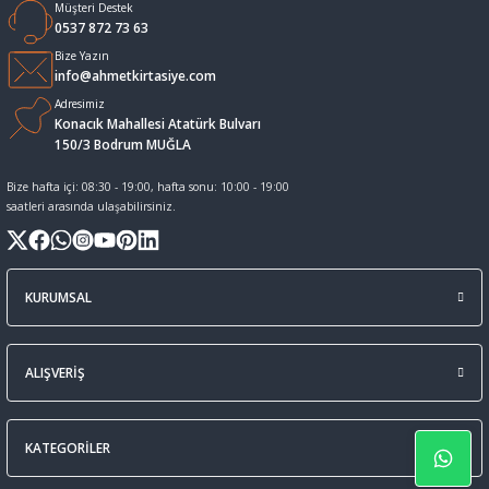
Müşteri Destek
0537 872 73 63
Sıvı Tebeşir Tahta kalemleri
Sıvı ve Sprey Yapıştırıcıları
Bize Yazın
info@ahmetkirtasiye.com
Tahta Kalem Mürekkepleri
Sümen Takımları ve Deri Ürünler
Adresimiz
Konacık Mahallesi Atatürk Bulvarı
150/3 Bodrum MUĞLA
Tahta Kalemleri Ve Silgi
Zımba Teli ve Sökücüleri
Bize hafta içi: 08:30 - 19:00, hafta sonu: 10:00 - 19:00
saatleri arasında ulaşabilirsiniz.
Tebeşirler
Zımbalar
Tükenmez Kalemler
KURUMSAL
ALIŞVERİŞ
KATEGORİLER