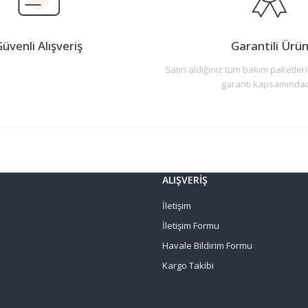
üvenli Alışveriş
Garantili Ürü
Satın aldığınız tüm bakım paketleri
garanti kapsamındad
Gönder
ALIŞVERİŞ
İletişim
İletişim Formu
Havale Bildirim Formu
Kargo Takibi