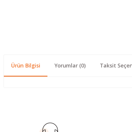
Ürün Bilgisi
Yorumlar (0)
Taksit Seçen
Bu ürünün fiyat bilgisi, resim, ürün açıklamalarında ve diğer konular
Görüş ve önerileriniz için teşekkür ederiz.
Ürün resmi kalitesiz, bozuk veya görüntülenemiyor.
Ürün açıklamasında eksik bilgiler bulunuyor.