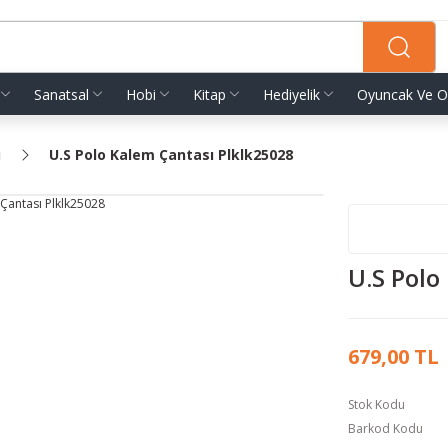
Sanatsal
Hobi
Kitap
Hediyelik
Oyuncak Ve O
ı
U.S Polo Kalem Çantası Plklk25028
U.S Polo
679,00 TL
Stok Kodu
Barkod Kodu