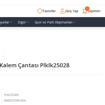
Favoriler
Giriş Yap
Sepetim
yunlar
Diğer
Spor ve Parti Ekipmanları
 Kalem Çantası Plklk25028
PLKL25028
8682520381634