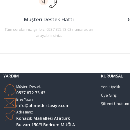
Ürün bilgilerinde hatalar bulunuyor.
Ürün fiyatı diğer sitelerden daha pahalı.
Müşteri Destek Hattı
G
Bu ürüne benzer farklı alternatifler olmalı.
Tüm sorularınız için bizi 0537 872 73 63 numaradan
arayabilirsiniz.
YARDIM
KURUMSAL
Müşteri Destek
Yeni Üyelik
0537 872 73 63
Üye Girişi
Bize Yazın
Şifremi Unuttum
info@ahmetkirtasiye.com
Adresimiz
Konacık Mahallesi Atatürk
Bulvarı 150/3 Bodrum MUĞLA