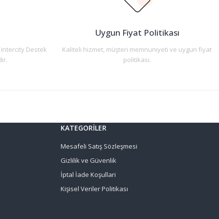
n
Uygun Fiyat Politikası
 Intercity Destek
Kaliteli hizmet, müşteri memnuniyeti ve uygun fiyat
ır.
politikası.
KATEGORİLER
Mesafeli Satış Sözleşmesi
Gizlilik ve Güvenlik
İptal İade Koşullari
Kişisel Veriler Politikası