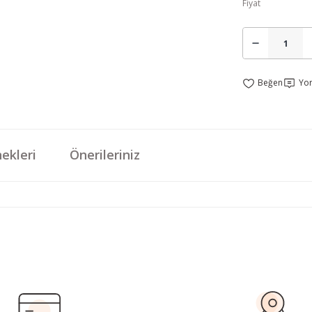
Fiyat
Yo
ekleri
Önerileriniz
da yetersiz gördüğünüz noktaları öneri formunu kullanarak tarafımıza iletebi
Bu ürüne ilk yorumu siz yapın!
Yorum Yaz