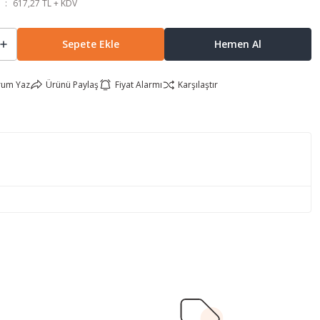
617,27 TL + KDV
Sepete Ekle
Hemen Al
rum Yaz
Ürünü Paylaş
Fiyat Alarmı
Karşılaştır
lirsiniz.