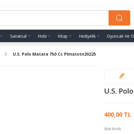
Sanatsal
Hobi
Kitap
Hediyelik
Oyuncak Ve O
U.S. Polo Matara 750 Cc Plmatstn20225
U.S. Pol
400,00 TL
Stok Kodu