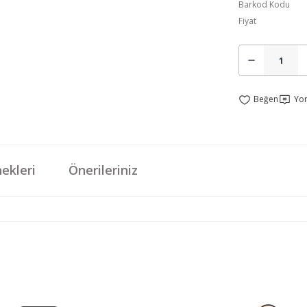
Barkod Kodu
Fiyat
Yo
ekleri
Önerileriniz
da yetersiz gördüğünüz noktaları öneri formunu kullanarak tarafımıza iletebi
Bu ürüne ilk yorumu siz yapın!
Yorum Yaz