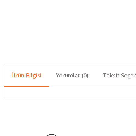
Ürün Bilgisi
Yorumlar (0)
Taksit Seçen
Bu ürünün fiyat bilgisi, resim, ürün açıklamalarında ve diğer konular
Görüş ve önerileriniz için teşekkür ederiz.
Ürün resmi kalitesiz, bozuk veya görüntülenemiyor.