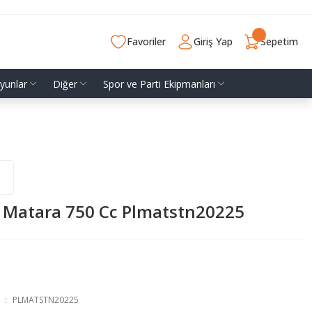
Favoriler
Giriş Yap
Sepetim
yunlar
Diğer
Spor ve Parti Ekipmanları
o Matara 750 Cc Plmatstn20225
PLMATSTN20225