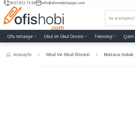
0537 872 73 63
info@ahmetkirtasiye.com
Ofis Kırtasiye
Okul Ve Okul Öncesi
Teknoloji
Çizim
Anasayfa
Okul Ve Okul Öncesi
Matara-Suluk