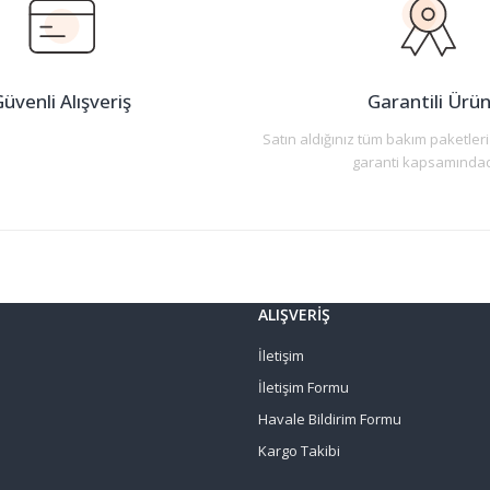
üvenli Alışveriş
Garantili Ürü
Satın aldığınız tüm bakım paketleri
garanti kapsamındad
Gönder
ALIŞVERİŞ
İletişim
İletişim Formu
Havale Bildirim Formu
Kargo Takibi