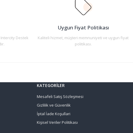
n
Uygun Fiyat Politikası
 Intercity Destek
Kaliteli hizmet, müşteri memnuniyeti ve uygun fiyat
ır.
politikası.
KATEGORİLER
Mesafeli Satış Sözleşmesi
Gizlilik ve Güvenlik
İptal İade Koşullari
Kişisel Veriler Politikası