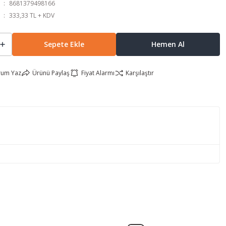
8681379498166
333,33 TL + KDV
Sepete Ekle
Hemen Al
rum Yaz
Ürünü Paylaş
Fiyat Alarmı
Karşılaştır
lirsiniz.