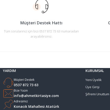
Ürün açıklamasında eksik bilgiler bulunuyor.
Ürün bilgilerinde hatalar bulunuyor.
Ürün fiyatı diğer sitelerden daha pahalı.
Müşteri Destek Hattı
G
Bu ürüne benzer farklı alternatifler olmalı.
Tüm sorularınız için bizi 0537 872 73 63 numaradan
arayabilirsiniz.
YARDIM
KURUMSAL
Müşteri Destek
Yeni Üyelik
0537 872 73 63
Üye Girişi
Bize Yazın
Şifremi Unuttum
info@ahmetkirtasiye.com
Adresimiz
Konacık Mahallesi Atatürk