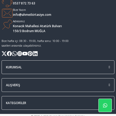
0537 872 73 63
Sıvı Tebeşir Tahta kalemleri
Sıvı ve Sprey Yapıştırıcıları
Bize Yazın
info@ahmetkirtasiye.com
Adresimiz
Tahta Kalem Mürekkepleri
Sümen Takımları ve Deri Ürünler
Konacık Mahallesi Atatürk Bulvarı
150/3 Bodrum MUĞLA
Tahta Kalemleri Ve Silgi
Zımba Teli ve Sökücüleri
Bize hafta içi: 08:30 - 19:00, hafta sonu: 10:00 - 19:00
saatleri arasında ulaşabilirsiniz.
Tebeşirler
Zımbalar
Tükenmez Kalemler
KURUMSAL
ALIŞVERİŞ
KATEGORİLER