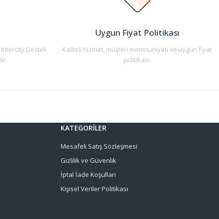
n
Uygun Fiyat Politikası
 Intercity Destek
Kaliteli hizmet, müşteri memnuniyeti ve uygun fiyat
ır.
politikası.
KATEGORİLER
Mesafeli Satış Sözleşmesi
Gizlilik ve Güvenlik
İptal İade Koşullari
Kişisel Veriler Politikası