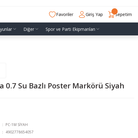
Favoriler
Giriş Yap
Sepetim
yunlar
Diğer
Spor ve Parti Ekipmanları
a 0.7 Su Bazlı Poster Markörü Siyah
PC-1M SİYAH
4902778654057