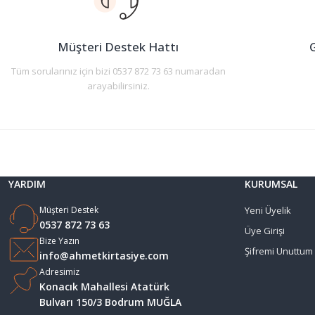
Ürün bilgilerinde hatalar bulunuyor.
Ürün fiyatı diğer sitelerden daha pahalı.
Müşteri Destek Hattı
G
Bu ürüne benzer farklı alternatifler olmalı.
Tüm sorularınız için bizi 0537 872 73 63 numaradan
arayabilirsiniz.
YARDIM
KURUMSAL
Müşteri Destek
Yeni Üyelik
0537 872 73 63
Üye Girişi
Bize Yazın
Şifremi Unuttum
info@ahmetkirtasiye.com
Adresimiz
Konacık Mahallesi Atatürk
Bulvarı 150/3 Bodrum MUĞLA