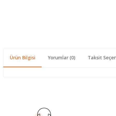
Ürün Bilgisi
Yorumlar (0)
Taksit Seçen
Bu ürünün fiyat bilgisi, resim, ürün açıklamalarında ve diğer konular
Görüş ve önerileriniz için teşekkür ederiz.
Ürün resmi kalitesiz, bozuk veya görüntülenemiyor.
Ürün açıklamasında eksik bilgiler bulunuyor.