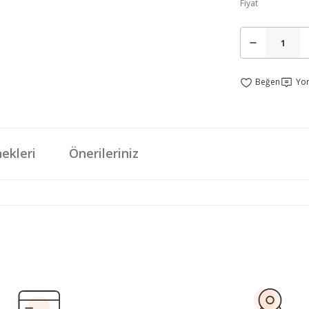
Fiyat
Yo
ekleri
Önerileriniz
da yetersiz gördüğünüz noktaları öneri formunu kullanarak tarafımıza iletebi
Bu ürüne ilk yorumu siz yapın!
Yorum Yaz