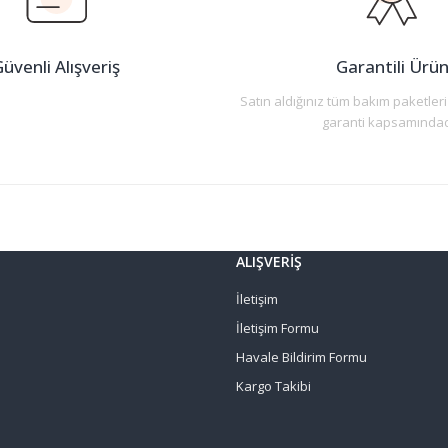
üvenli Alışveriş
Garantili Ürü
Satın aldığınız tüm bakım paketleri
garanti kapsamındad
Gönder
ALIŞVERİŞ
İletişim
İletişim Formu
Havale Bildirim Formu
Kargo Takibi