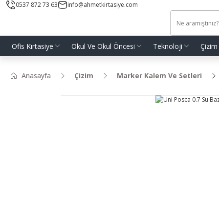
0537 872 73 63
info@ahmetkirtasiye.com
Ofis Kırtasiye
Okul Ve Okul Öncesi
Teknoloji
Çizim
Anasayfa
Çizim
Marker Kalem Ve Setleri