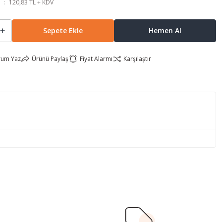
120,83 TL + KDV
Sepete Ekle
Hemen Al
rum Yaz
Ürünü Paylaş
Fiyat Alarmı
Karşılaştır
lirsiniz.