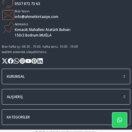
0537 872 73 63
Sıvı Tebeşir Tahta kalemleri
Sıvı ve Sprey Yapıştırıcıları
Bize Yazın
info@ahmetkirtasiye.com
Adresimiz
Tahta Kalem Mürekkepleri
Sümen Takımları ve Deri Ürünler
Konacık Mahallesi Atatürk Bulvarı
150/3 Bodrum MUĞLA
Tahta Kalemleri Ve Silgi
Zımba Teli ve Sökücüleri
Bize hafta içi: 08:30 - 19:00, hafta sonu: 10:00 - 19:00
saatleri arasında ulaşabilirsiniz.
Tebeşirler
Zımbalar
Tükenmez Kalemler
KURUMSAL
ALIŞVERİŞ
KATEGORİLER