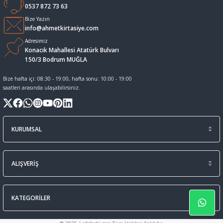
0537 872 73 63
Sıvı Tebeşir Tahta kalemleri
Sıvı ve Sprey Yapıştırıcıları
Bize Yazın
info@ahmetkirtasiye.com
Adresimiz
Tahta Kalem Mürekkepleri
Sümen Takımları ve Deri Ürünler
Konacık Mahallesi Atatürk Bulvarı
150/3 Bodrum MUĞLA
Tahta Kalemleri Ve Silgi
Zımba Teli ve Sökücüleri
Bize hafta içi: 08:30 - 19:00, hafta sonu: 10:00 - 19:00
saatleri arasında ulaşabilirsiniz.
Tebeşirler
Zımbalar
Tükenmez Kalemler
KURUMSAL
ALIŞVERİŞ
KATEGORİLER