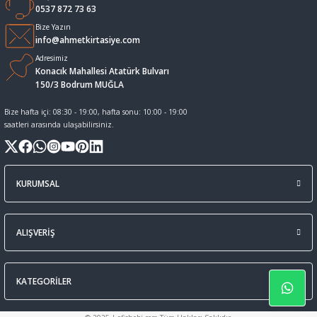
0537 872 73 63
Sıvı Tebeşir Tahta kalemleri
Sıvı ve Sprey Yapıştırıcıları
Bize Yazın
info@ahmetkirtasiye.com
Adresimiz
Tahta Kalem Mürekkepleri
Sümen Takımları ve Deri Ürünler
Konacık Mahallesi Atatürk Bulvarı
150/3 Bodrum MUĞLA
Tahta Kalemleri Ve Silgi
Zımba Teli ve Sökücüleri
Bize hafta içi: 08:30 - 19:00, hafta sonu: 10:00 - 19:00
saatleri arasında ulaşabilirsiniz.
Tebeşirler
Zımbalar
Tükenmez Kalemler
KURUMSAL
ALIŞVERİŞ
KATEGORİLER