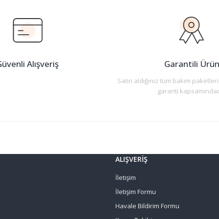
Yorum Yaz
üvenli Alışveriş
Garantili Ürü
Satın aldığınız tüm bakım paketleri
garanti kapsamındad
Gönder
ALIŞVERİŞ
İletişim
İletişim Formu
Havale Bildirim Formu