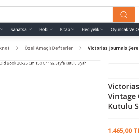
Sanatsal
Hobi
Kitap
Hediyelik
Oyuncak Ve O
oknot
Özel Amaçlı Defterler
Victorias Journals Şer
Victoria
Vintage 
Kutulu S
1.465,00 T