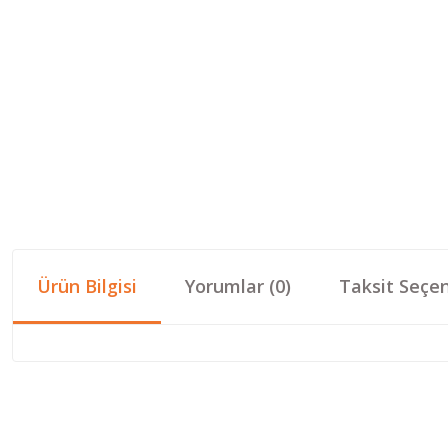
Ürün Bilgisi
Yorumlar (0)
Taksit Seçen
Bu ürünün fiyat bilgisi, resim, ürün açıklamalarında ve diğer konular
Görüş ve önerileriniz için teşekkür ederiz.