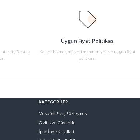
n
Uygun Fiyat Politikası
 Intercity Destek
Kaliteli hizmet, müşteri memnuniyeti ve uygun fiyat
ır.
politikası.
KATEGORİLER
Mesafeli Satış Sözleşmesi
Gizlilik ve Güvenlik
İptal İade Koşullari