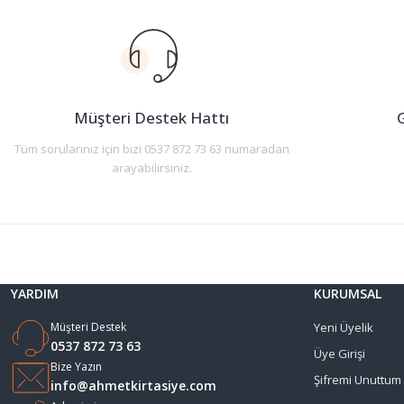
Ürün resmi kalitesiz, bozuk veya görüntülenemiyor.
Ürün açıklamasında eksik bilgiler bulunuyor.
Ürün bilgilerinde hatalar bulunuyor.
Ürün fiyatı diğer sitelerden daha pahalı.
Müşteri Destek Hattı
G
Bu ürüne benzer farklı alternatifler olmalı.
Tüm sorularınız için bizi 0537 872 73 63 numaradan
arayabilirsiniz.
YARDIM
KURUMSAL
Müşteri Destek
Yeni Üyelik
0537 872 73 63
Üye Girişi
Bize Yazın
Şifremi Unuttum
info@ahmetkirtasiye.com