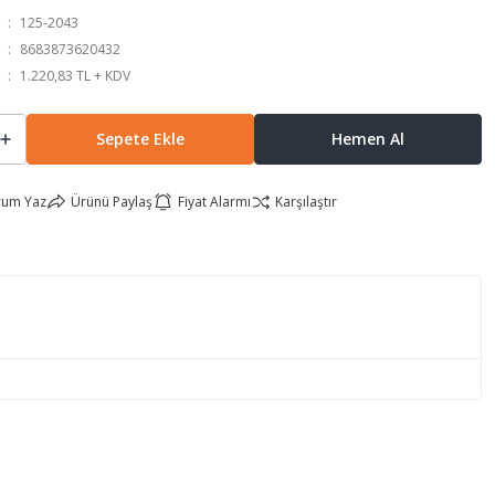
125-2043
8683873620432
1.220,83 TL + KDV
Sepete Ekle
Hemen Al
rum Yaz
Ürünü Paylaş
Fiyat Alarmı
Karşılaştır
lirsiniz.