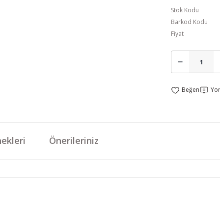
Stok Kodu
Barkod Kodu
Fiyat
Yo
ekleri
Önerileriniz
da yetersiz gördüğünüz noktaları öneri formunu kullanarak tarafımıza iletebi
Bu ürüne ilk yorumu siz yapın!