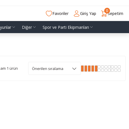
0
Favoriler
Giriş Yap
Sepetim
yunlar
Diğer
Spor ve Parti Ekipmanları
lam 1 ürün