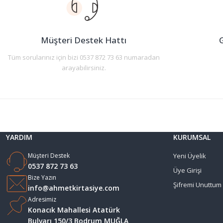
Müşteri Destek Hattı
G
Tüm sorularınız için bizi 0537 872 73 63 numaradan
arayabilirsiniz.
YARDIM
KURUMSAL
Müşteri Destek
Yeni Üyelik
0537 872 73 63
Üye Girişi
Bize Yazın
Şifremi Unuttum
info@ahmetkirtasiye.com
Adresimiz
Konacık Mahallesi Atatürk
Bulvarı 150/3 Bodrum MUĞLA