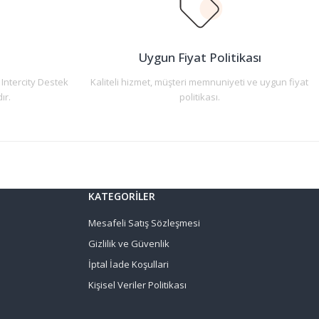
n
Uygun Fiyat Politikası
 Intercity Destek
Kaliteli hizmet, müşteri memnuniyeti ve uygun fiyat
ır.
politikası.
KATEGORİLER
Mesafeli Satış Sözleşmesi
Gizlilik ve Güvenlik
İptal İade Koşullari
Kişisel Veriler Politikası