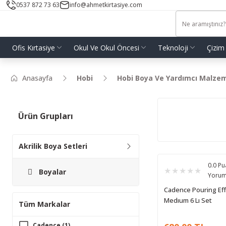
0537 872 73 63
info@ahmetkirtasiye.com
Ofis Kırtasiye
Okul Ve Okul Öncesi
Teknoloji
Çizim
Anasayfa
Hobi
Hobi Boya Ve Yardımcı Malzem
Ürün Grupları
Akrilik Boya Setleri
0.0 Pu
Boyalar
Yoru
Cadence Pouring Eff
Medıum 6 Lı Set
Tüm Markalar
Cadence (1)