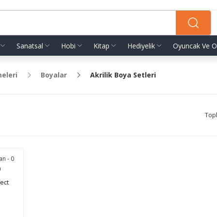
Sanatsal
Hobi
Kitap
Hediyelik
Oyuncak Ve O
eleri
Boyalar
Akrilik Boya Setleri
Top
an - 0
m
ect