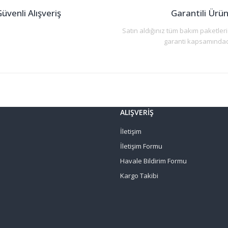
üvenli Alışveriş
Garantili Ürü
Satın aldığınız tüm bakım paketleri
garanti kapsamındad
ALIŞVERİŞ
İletişim
İletişim Formu
Havale Bildirim Formu
Kargo Takibi