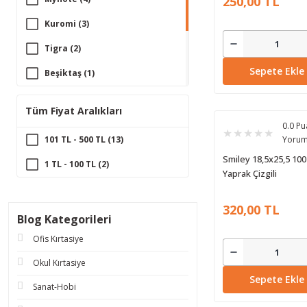
250,00 TL
Kuromi (3)
Tigra (2)
Sepete Ekle
Beşiktaş (1)
Fenerbahçe (1)
Tüm Fiyat Aralıkları
Gürmat (1)
0.0 Pu
101 TL - 500 TL (13)
Yoru
Keskin (1)
Smiley 18,5x25,5 100
1 TL - 100 TL (2)
Ritim (1)
Yaprak Çizgili
Umur (1)
320,00 TL
Blog Kategorileri
Ofis Kırtasiye
Okul Kırtasiye
Sepete Ekle
Sanat-Hobi