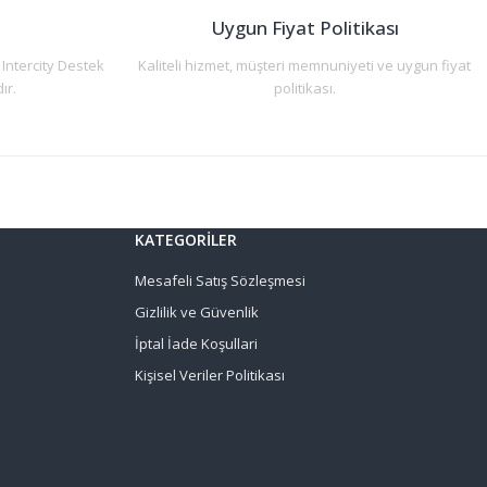
n
Uygun Fiyat Politikası
 Intercity Destek
Kaliteli hizmet, müşteri memnuniyeti ve uygun fiyat
ır.
politikası.
KATEGORİLER
Mesafeli Satış Sözleşmesi
Gizlilik ve Güvenlik
İptal İade Koşullari
Kişisel Veriler Politikası