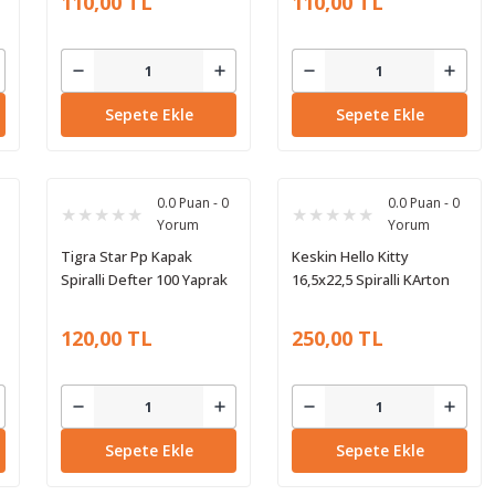
110,00 TL
110,00 TL
Sepete Ekle
Sepete Ekle
0.0 Puan - 0
0.0 Puan - 0
Yorum
Yorum
Tigra Star Pp Kapak
Keskin Hello Kitty
Spiralli Defter 100 Yaprak
16,5x22,5 Spiralli KArton
Çizgili
Kapak Defter 80 Yaprak
Çizgili
120,00 TL
250,00 TL
Sepete Ekle
Sepete Ekle