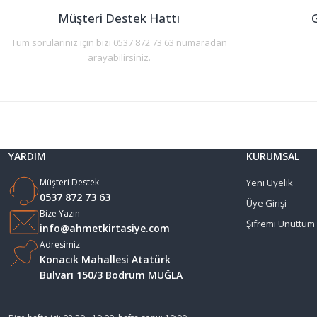
Müşteri Destek Hattı
G
Tüm sorularınız için bizi 0537 872 73 63 numaradan
arayabilirsiniz.
YARDIM
KURUMSAL
Müşteri Destek
Yeni Üyelik
0537 872 73 63
Üye Girişi
Bize Yazın
Şifremi Unuttum
info@ahmetkirtasiye.com
Adresimiz
Konacık Mahallesi Atatürk
Bulvarı 150/3 Bodrum MUĞLA