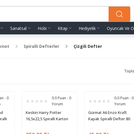
Sanatsal
Hobi
Kitap
Hediyelik
Oyuncak Ve O
oknot
Spiralli Defterler
Çizgili Defter
Topl
an - 0
0.0 Puan - 0
0.0 Puan - 0
m
Yorum
Yorum
nd
Keskin Harry Potter
Gürmat A6 Enzo Kraft
ralli
16,5x22,5 Spiralli Karton
Kapak Spiralli Defter 80
 80
Kapak Defter 80 Yaprak
Yaprak Çizgili
Çizgili