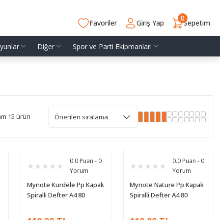
0
Favoriler
Giriş Yap
Sepetim
yunlar
Diğer
Spor ve Parti Ekipmanları
am 15 ürün
0.0 Puan - 0
0.0 Puan - 0
Yorum
Yorum
Mynote Kurdele Pp Kapak
Mynote Nature Pp Kapak
Spiralli Defter A4 80
Spiralli Defter A4 80
Yaprak Çizgilii
Yaprak Çizgili