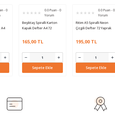
an - 0
0.0 Puan - 0
0.0 Puan - 0
m
Yorum
Yorum
Beşiktaş Spiralli Karton
Ritim A5 Spiralli Neon
 A4
Kapak Defter A4 72
Çizgili Defter 72 Yaprak
Yaprak Çizgili
165,00 TL
195,00 TL
Sepete Ekle
Sepete Ekle