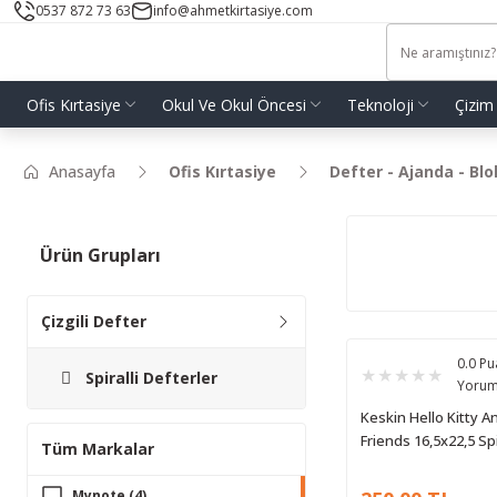
0537 872 73 63
info@ahmetkirtasiye.com
Ofis Kırtasiye
Okul Ve Okul Öncesi
Teknoloji
Çizim
Anasayfa
Ofis Kırtasiye
Defter - Ajanda - Bl
Ürün Grupları
Çizgili Defter
0.0 Pu
Spiralli Defterler
Yoru
Keskin Hello Kitty A
Friends 16,5x22,5 Spi
Tüm Markalar
Karton Kapak Defter
Yaprak Çizgili
Mynote (4)