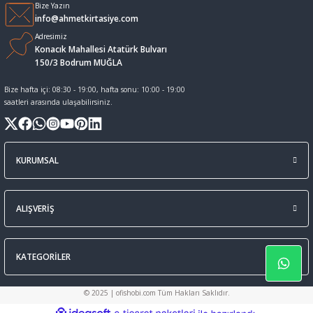
Bize Yazın
Multi Fonksiyonlu Kalemler
Makaslar
Tahta Kalemi Mürekepleri
Yüz Boyaları
info@ahmetkirtasiye.com
Adresimiz
tası
Para Kontrol Kalemleri
Maket Bıçağı ve Yedekleri
Tahta kalemleri
Konacık Mahallesi Atatürk Bulvarı
150/3 Bodrum MUĞLA
ları
Permanent Marker Kalemleri
Masa Lambaları
Yapıştırıcılar
Bize hafta içi: 08:30 - 19:00, hafta sonu: 10:00 - 19:00
saatleri arasında ulaşabilirsiniz.
-Kutu Klasör Çanta
Permanent Marker Mürekkepleri
Masaüstü Set ve Kalemlikler
Prestij ve Dolma Kalemler
Not Tutucuları
KURUMSAL
Refil Ve Mürekkepler
Paket Lastikleri
ALIŞVERİŞ
Renkli Kalem Setleri
Para Kasaları
KATEGORİLER
Roller ve Jel Kalemler
Silgi
© 2025 | ofishobi.com Tüm Hakları Saklıdır.
Silinebilir Mürekkepli Kalemler
Siliciler
ideasoft
ile