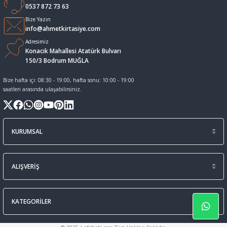
0537 872 73 63
Sıvı Tebeşir Tahta kalemleri
Sıvı ve Sprey Yapıştırıcıları
Bize Yazın
info@ahmetkirtasiye.com
Adresimiz
Tahta Kalem Mürekkepleri
Sümen Takımları ve Deri Ürünler
Konacık Mahallesi Atatürk Bulvarı
150/3 Bodrum MUĞLA
Tahta Kalemleri Ve Silgi
Zımba Teli ve Sökücüleri
Bize hafta içi: 08:30 - 19:00, hafta sonu: 10:00 - 19:00
saatleri arasında ulaşabilirsiniz.
Tebeşirler
Zımbalar
Tükenmez Kalemler
KURUMSAL
ALIŞVERİŞ
KATEGORİLER