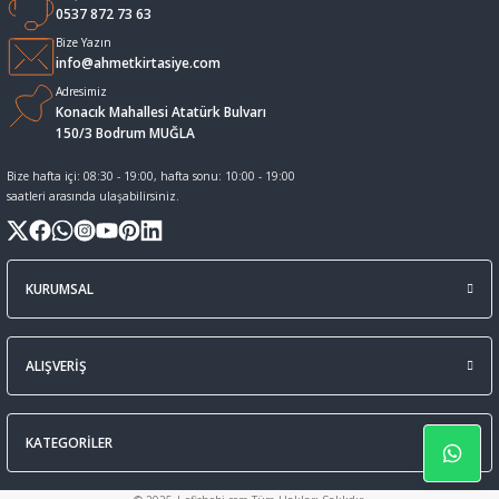
0537 872 73 63
Sıvı Tebeşir Tahta kalemleri
Sıvı ve Sprey Yapıştırıcıları
Bize Yazın
info@ahmetkirtasiye.com
Adresimiz
Tahta Kalem Mürekkepleri
Sümen Takımları ve Deri Ürünler
Konacık Mahallesi Atatürk Bulvarı
150/3 Bodrum MUĞLA
Tahta Kalemleri Ve Silgi
Zımba Teli ve Sökücüleri
Bize hafta içi: 08:30 - 19:00, hafta sonu: 10:00 - 19:00
saatleri arasında ulaşabilirsiniz.
Tebeşirler
Zımbalar
Tükenmez Kalemler
KURUMSAL
ALIŞVERİŞ
KATEGORİLER