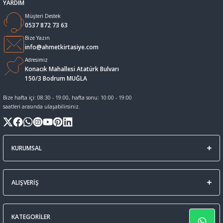
YARDIM
Müşteri Destek
Sıvı Tebeşir Tahta kalemleri
Sıvı ve Sprey Yapıştırıcıları
0537 872 73 63
Bize Yazın
Tahta Kalem Mürekkepleri
Sümen Takımları ve Deri Ürünler
info@ahmetkirtasiye.com
Adresimiz
Konacık Mahallesi Atatürk Bulvarı
Tahta Kalemleri Ve Silgi
Zımba Teli ve Sökücüleri
150/3 Bodrum MUĞLA
Tebeşirler
Zımbalar
Bize hafta içi: 08:30 - 19:00, hafta sonu: 10:00 - 19:00
saatleri arasında ulaşabilirsiniz.
Tükenmez Kalemler
KURUMSAL
ALIŞVERİŞ
KATEGORİLER